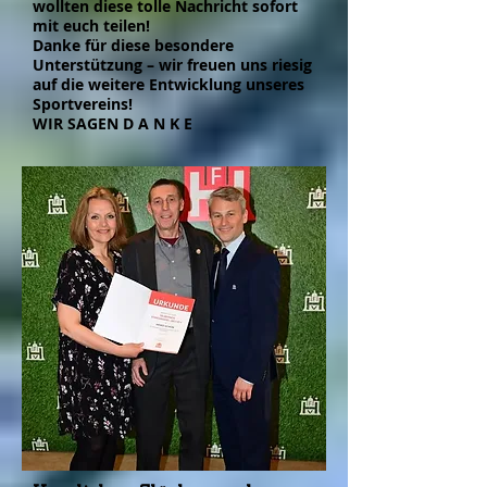
wollten diese tolle Nachricht sofort
mit euch teilen!
Danke für diese besondere
Unterstützung – wir freuen uns riesig
auf die weitere Entwicklung unseres
Sportvereins!
WIR SAGEN D A N K E