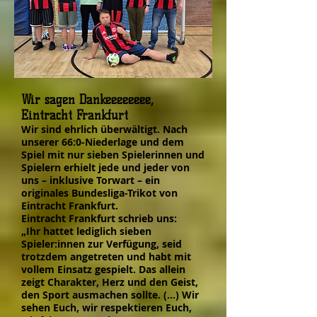
Wir sagen Dankeeeeeeee,
Eintracht Frankfurt
Wir sind ehrlich überwältigt. Nach
unserer 66:0-Niederlage und dem
Spiel mit nur sieben Spielerinnen und
Spielern erhielt jede und jeder von
uns – inklusive Torwart – ein
originales Bundesliga-Trikot von
Eintracht Frankfurt.
Eintracht Frankfurt schrieb uns:
„Ihr hattet lediglich sieben
Spieler:innen zur Verfügung, seid
trotzdem angetreten und habt mit
vollem Einsatz gespielt. Das allein
zeigt Charakter, Herz und den Geist,
den Sport ausmachen sollte. (…) Wir
sehen Euch, wir respektieren Euch,