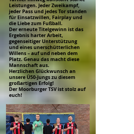
Leistungen. Jeder Zweikampf,
jeder Pass und jedes Tor standen
für Einsatzwillen, Fairplay und
die Liebe zum Fußball.
Der erneute Titelgewinn ist das
Ergebnis harter Arbeit,
gegenseitiger Unterstützung
und eines unerschütterlichen
Willens – auf und neben dem
Platz. Genau das macht diese
Mannschaft aus.
Herzlichen Glückwunsch an
unsere Ü50-Jungs zu diesem
großartigen Erfolg!
Der Moorburger TSV ist stolz auf
euch!