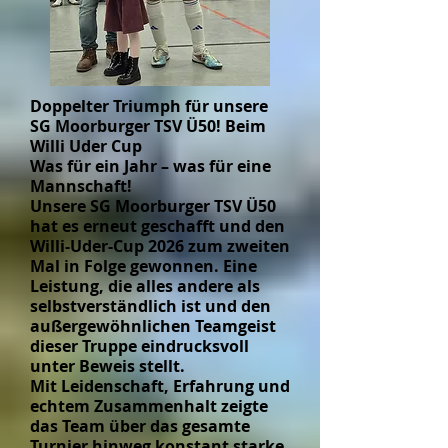
Doppelter Triumph für unsere
SG Moorburger TSV Ü50! Beim
Willi Uder Cup
Was für ein Jahr – was für eine
Mannschaft!
Unsere SG Moorburger TSV Ü50
hat es erneut geschafft und den
Willi-Uder-Cup 2026 zum zweiten
Mal in Folge gewonnen. Eine
Leistung, die alles andere als
selbstverständlich ist und den
außergewöhnlichen Teamgeist
dieser Truppe eindrucksvoll
unter Beweis stellt.
Mit Leidenschaft, Erfahrung und
echtem Zusammenhalt zeigte
das Team über das gesamte
Turnier hinweg konstant starke