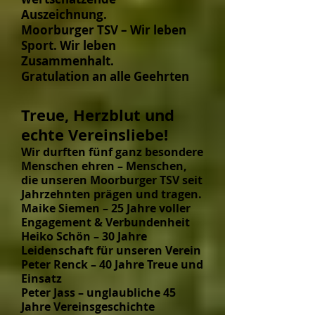
Auszeichnung.
Moorburger TSV – Wir leben
Sport. Wir leben
Zusammenhalt.
Gratulation an alle Geehrten
Treue, Herzblut und
echte Vereinsliebe!
Wir durften fünf ganz besondere
Menschen ehren – Menschen,
die unseren Moorburger TSV seit
Jahrzehnten prägen und tragen.
Maike Siemen – 25 Jahre voller
Engagement & Verbundenheit
Heiko Schön – 30 Jahre
Leidenschaft für unseren Verein
Peter Renck – 40 Jahre Treue und
Einsatz
Peter Jass – unglaubliche 45
Jahre Vereinsgeschichte