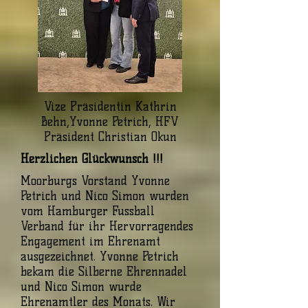
Vize Präsidentin Kathrin
Behn,Yvonne Petrich, HFV
Präsident Christian Okun
Herzlichen Glückwunsch !!!
Moorburgs Vorstand Yvonne
Petrich und Nico Simon wurden
vom Hamburger Fussball
Verband für ihr Hervorragendes
Engagement im Ehrenamt
ausgezeichnet. Yvonne Petrich
bekam die Silberne Ehrennadel
und Nico Simon wurde
Ehrenamtler des Monats. Wir