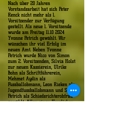
Nach über 20 Jahren
Vorstandsarbeit hat sich Peter
Renck nicht mehr als 1.
Vorsitzender zur Verfügung
gestellt. Als neue 1. Vorsitzende
wurde am Freitag
11.10 2024
Yvonne Petrich gewählt. Wir
wünschen ihr viel Erfolg im
neuen Amt. Neben Yvonne
Petrich wurde Nico von Simon
zum 2. Vorsitzenden, Silvia Holst
zur neuen Kassierein, Ulrike
Bohn als Schriftführerein,
Mehmet Aydin als
Fussballobmann, Leon Rieken als
Jugendfussballobmann und Stella
Petrich als Schiedsrichterobfrau
gewählt. Allen einen Herzlichen
Glückwunsch.