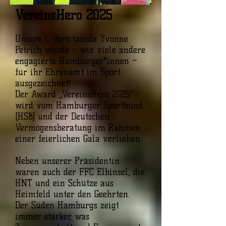
VereinsHero 2025
Unsere 1. Vorsitzende Yvonne
Petrich wurde – wie viele andere
engagierte Hamburger*innen –
für ihr Ehrenamt im Sport
ausgezeichnet!
Der Award „VereinsHero 2025“
wird vom Hamburger Sportbund
(HSB) und der Deutschen
Vermögensberatung im Rahmen
einer feierlichen Gala verliehen.
Neben unserer Präsidentin
waren auch der FFC Elbinsel, die
HNT und ein Schütze aus
Heimfeld unter den Geehrten.
Der Süden Hamburgs zeigt
immer stärker, was