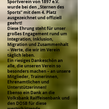
Sportverein von 1897 e.V.
wurde bei den „Sternen des
Sports“ mit dem 4. Platz
ausgezeichnet und offiziell
geehrt!
Diese Ehrung steht für unser
großes Engagement rund um
Integration, Inklusion,
Migration und Zusammenhalt
– Werte, die wir im Verein
täglich leben.
Ein riesiges Dankeschön an
alle, die unseren Verein so
besonders machen – an unsere
Mitglieder, Trainerinnen,
Ehrenamtlichen und
Unterstützerinnen!
Ebenso ein Dank an die
Volksbank Raiffeisenbank und
den DOSB für diese
wertschätzende