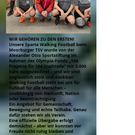
WIR GEHÖREN ZU DEN ERSTEN!
Unsere Sparte Walking Football beim
Moorburger TSV wurde von der
Alexander Otto Sportstiftung im
Rahmen des Olympia-Fonds „104
Projekte für 104 Stadtteile“ mit 5.000
Euro ausgezeichnet – und wir sind
unglaublich stolz und dankbar!
Walking Football steht bei uns für
Fußball für alle Menschen –
unabhängig von Herkunft, Nation
oder Beeinträchtigung.
Ein Angebot für Gemeinschaft,
Bewegung und echte Teilhabe. Genau
dafür stehen wir als Verein.
Eine offizielle Übergabe erfolgt
demnächst – aber wir konnten vor
Freude nicht ruhig bleiben und