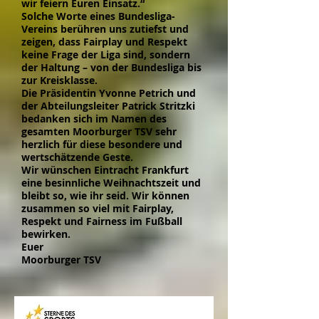
wir feiern Euren Einsatz.“
Solche Worte eines Bundesliga-
Vereins berühren uns zutiefst und
zeigen, dass Fairplay und Respekt
keine Frage der Liga sind, sondern
der Haltung – von der Bundesliga bis
zur Kreisklasse.
Die Präsidentin Yvonne Petrich und
der Abteilungsleiter Patrick Stritzki
bedanken sich im Namen des
gesamten Moorburger TSV sehr
herzlich für diese besondere und
wertschätzende Geste.
Wir wünschen Eintracht Frankfurt
eine besinnliche Weihnachtszeit und
bleibt so, wie ihr seid. Wir können
zusammen so viel mit Fairplay,
Respekt und Fairness im Fußball
bewirken.
Euer
Moorburger TSV