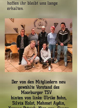
hoffen ihr bleibt uns lange
erhalten.
Der von den Mitgliedern neu
gewählte Vorstand des
Moorburger TSV
hinten von links: Ulrike Bohn,
Silvia Holst, Mehmet Aydin,