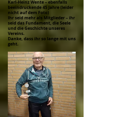
Karl-Heinz Wente – ebenfalls
beeindruckende 45 Jahre (leider
nicht auf dem Foto)
Ihr seid mehr als Mitglieder – ihr
seid das Fundament, die Seele
und die Geschichte unseres
Vereins.
Danke, dass ihr so lange mit uns
geht.