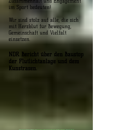
Zusammenhalt und Engagement
im Sport bedeuten!
Wir sind stolz auf alle, die sich
mit Herzblut für Bewegung,
Gemeinschaft und Vielfalt
einsetzen.
NDR Bericht über den Baustop
der Flutlichtanlage und dem
Kunstrasen.