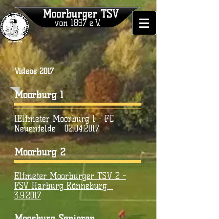
Moorburger TSV
von 1897 e.V.
Videos 2017
Moorburg 1
IElfmeter Moorburg 1 - FC
Neuenfelde
02.04.2017
Moorburg 2
Elfmeter Moorburger TSV 2 -
FSV Harburg Rönneburg
3.9.2017
Moorburg Senioren