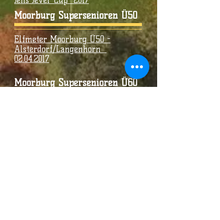
Jens Jever Cup 2017
Moorburg Supersenioren Ü50
Elfmeter Moorburg Ü50 -
Alsterdorf/Langenhorn
02.04.2017
Moorburg Supersenioren Ü60
Deichpokal 2017 für Ü60 Teams
Moorburger TSV - Sasel 2
Deichpokal 2017 für Ü60 Teams
Moorburger TSV - Union 03/HLT
Deichpokal 2017 für Ü60 Teams
Moorburger TSV - Ellerau
Deichpokal 2017 für Ü60 Teams
Moorburger TSV -
Condor/Farmsen
Deichpokal 2017 für Ü60 Teams