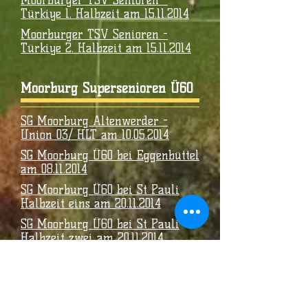
Moorburger TSV Senioren -
Türkiye 1. Halbzeit am 15.11.2014
Moorburger TSV Senioren -
Türkiye 2. Halbzeit am 15.11.2014
Moorburg Supersenioren Ü60
SG Moorburg Altenwerder -
Union 03/ HLT am 10.05.2014
SG Moorburg Ü60 bei Eggenbüttel
am 08.11.2014
SG Moorburg Ü60 bei St Pauli
Halbzeit eins am 20.11.2014
SG Moorburg Ü60 bei St Pauli
Halbzeit zwei am 20.11.2014
Rot Gelb SG - Moorburg Ü 60
Halbzeit eins 03.11.2014
Rot Gelb SG - Moorburg Ü 60
Halbzeit zwei 03.11.2014